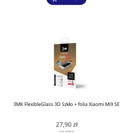
3MK FlexibleGlass 3D Szkło + folia Xiaomi Mi9 SE
27,90 zł
(netto:
22,68 zł
)