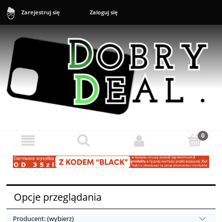
Zaloguj się
Zarejestruj się
Sklep: +48 888 43 16 16 (10-20) Zgłoszenia reklamacyjne i zwroty:
+48 888 43 17 17 (11-17)
Opcje przeglądania
Producent: (wybierz)