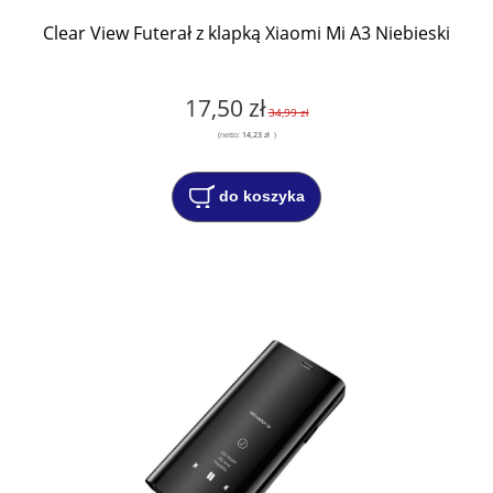
Clear View Futerał z klapką Xiaomi Mi A3 Niebieski
17,50 zł
34,99 zł
(netto:
14,23 zł
)
do koszyka