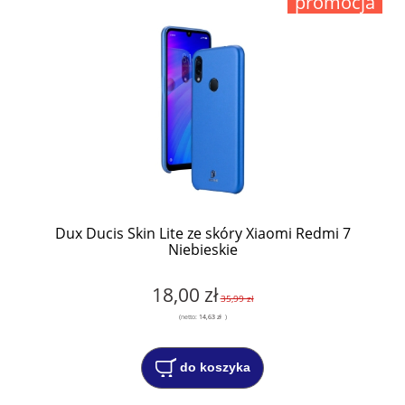
promocja
Dux Ducis Skin Lite ze skóry Xiaomi Redmi 7
Niebieskie
18,00 zł
35,99 zł
(netto:
14,63 zł
)
do koszyka