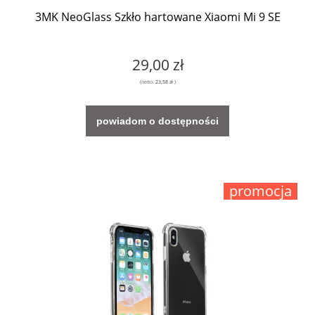
3MK NeoGlass Szkło hartowane Xiaomi Mi 9 SE
29,00 zł
(netto:
23,58 zł
)
powiadom o dostępności
promocja