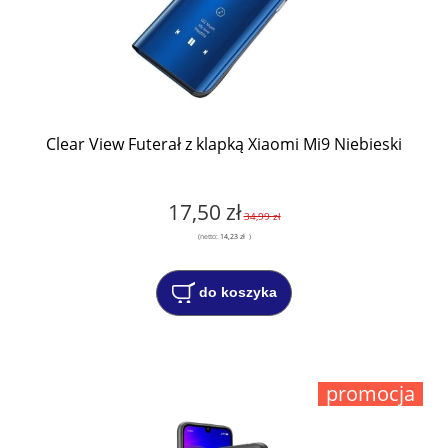
Clear View Futerał z klapką Xiaomi Mi9 Niebieski
17,50 zł
34,99 zł
(netto:
14,23 zł
)
do koszyka
promocja