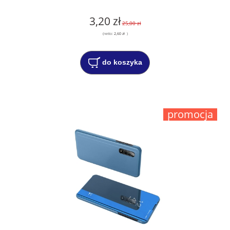
3,20 zł
25,00 zł
(netto:
2,60 zł
)
do koszyka
promocja