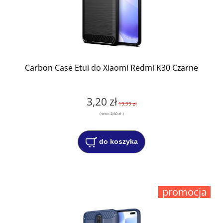
Carbon Case Etui do Xiaomi Redmi K30 Czarne
3,20 zł
19,99 zł
(netto:
2,60 zł
)
do koszyka
promocja