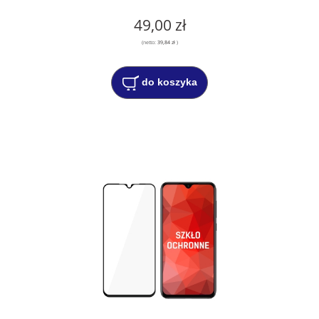
49,00 zł
(netto:
39,84 zł
)
do koszyka