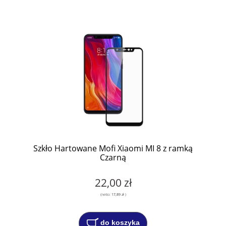
Szkło Hartowane Mofi Xiaomi MI 8 z ramką
Czarną
22,00 zł
(netto:
17,89 zł
)
do koszyka