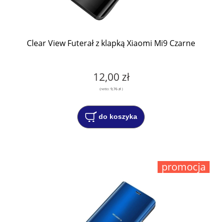
Clear View Futerał z klapką Xiaomi Mi9 Czarne
12,00 zł
(netto:
9,76 zł
)
do koszyka
promocja