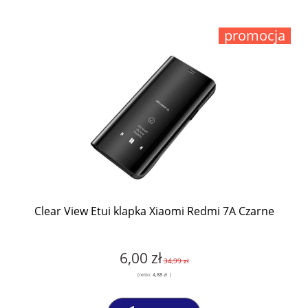
promocja
Clear View Etui klapka Xiaomi Redmi 7A Czarne
6,00 zł
34,99 zł
(netto:
4,88 zł
)