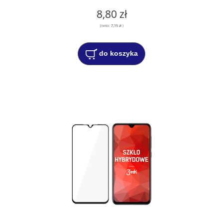
8,80 zł
(netto:
7,15 zł
)
do koszyka