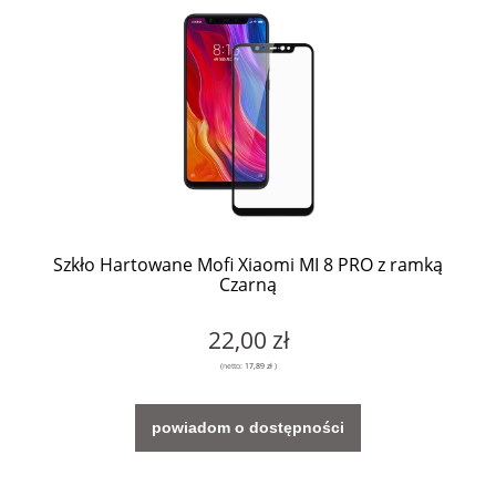
Szkło Hartowane Mofi Xiaomi MI 8 PRO z ramką
Czarną
22,00 zł
(netto:
17,89 zł
)
powiadom o dostępności