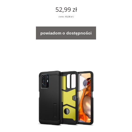
52,99 zł
(netto:
43,08 zł
)
powiadom o dostępności