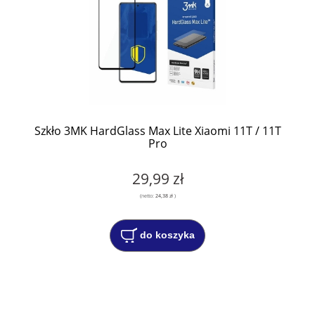
Szkło 3MK HardGlass Max Lite Xiaomi 11T / 11T
Pro
29,99 zł
(netto:
24,38 zł
)
do koszyka