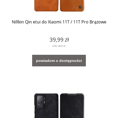
Nillkin Qin etui do Xiaomi 11T / 11T Pro Brązowe
39,99 zł
(netto:
32,51 zł
)
powiadom o dostępności