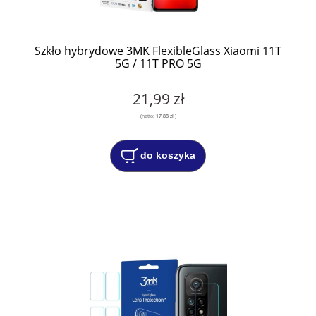
Szkło hybrydowe 3MK FlexibleGlass Xiaomi 11T
5G / 11T PRO 5G
21,99 zł
(netto:
17,88 zł
)
do koszyka