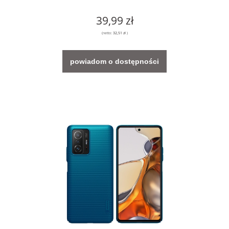
39,99 zł
(netto:
32,51 zł
)
powiadom o dostępności