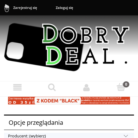
Zaloguj się
Zarejestruj się
Sklep: +48 888 43 16 16 (10-20) Zgłoszenia reklamacyjne i zwroty:
+48 888 43 17 17 (11-17)
Opcje przeglądania
Producent: (wybierz)