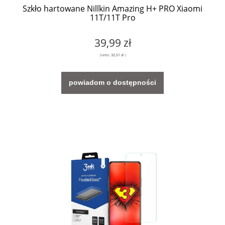
Szkło hartowane Nillkin Amazing H+ PRO Xiaomi
11T/11T Pro
39,99 zł
(netto:
32,51 zł
)
powiadom o dostępności