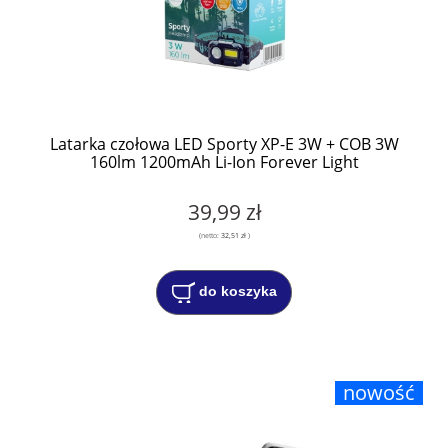
Latarka czołowa LED Sporty XP-E 3W + COB 3W
160lm 1200mAh Li-Ion Forever Light
39,99 zł
(netto:
32,51 zł
)
do koszyka
nowość