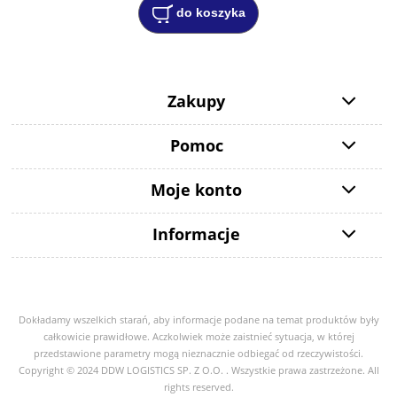
do koszyka
Zakupy
Pomoc
Moje konto
Informacje
Dokładamy wszelkich starań, aby informacje podane na temat produktów były
całkowicie prawidłowe. Aczkolwiek może zaistnieć sytuacja, w której
przedstawione parametry mogą nieznacznie odbiegać od rzeczywistości.
Copyright © 2024 DDW LOGISTICS SP. Z O.O. . Wszystkie prawa zastrzeżone. All
rights reserved.