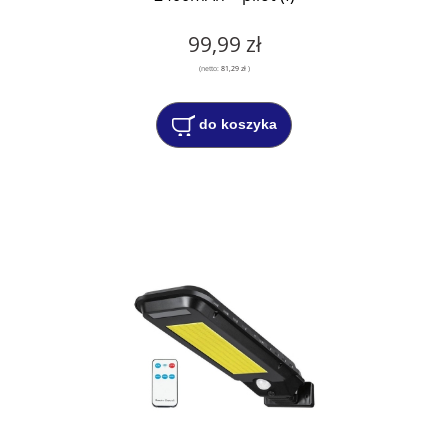
99,99 zł
(netto:
81,29 zł
)
do koszyka