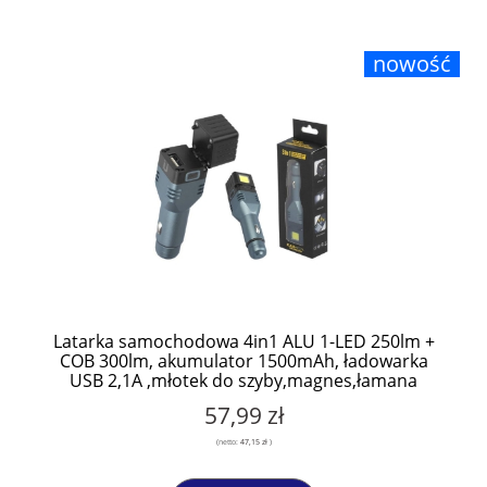
nowość
Latarka samochodowa 4in1 ALU 1-LED 250lm +
COB 300lm, akumulator 1500mAh, ładowarka
USB 2,1A ,młotek do szyby,magnes,łamana
57,99 zł
(netto:
47,15 zł
)