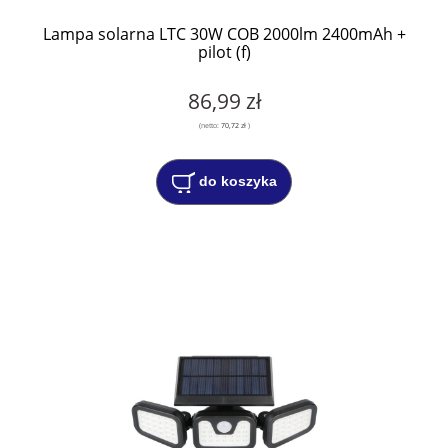
Lampa solarna LTC 30W COB 2000lm 2400mAh +
pilot (f)
86,99 zł
(netto:
70,72 zł
)
do koszyka