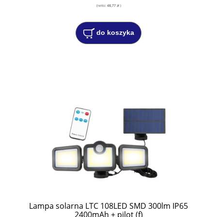
(netto:
48,77 zł
)
do koszyka
Lampa solarna LTC 108LED SMD 300lm IP65
2400mAh + pilot (f)