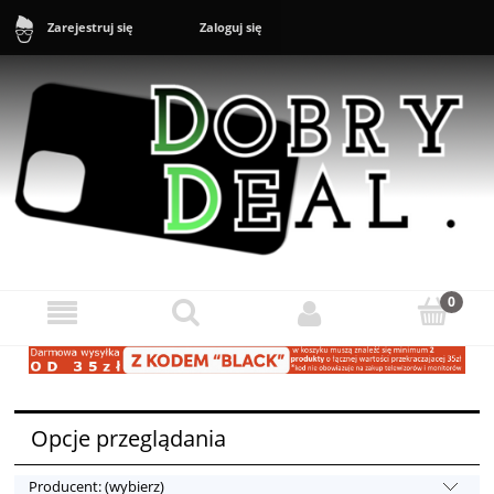
Zaloguj się
Zarejestruj się
Sklep: +48 888 43 16 16 (10-20) Zgłoszenia reklamacyjne i zwroty:
+48 888 43 17 17 (11-17)
Opcje przeglądania
Producent: (wybierz)