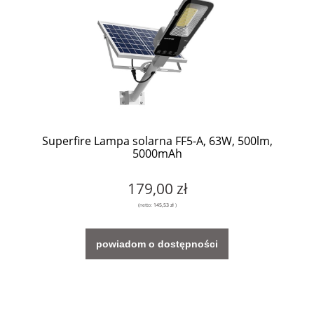
Superfire Lampa solarna FF5-A, 63W, 500lm,
5000mAh
179,00 zł
(netto:
145,53 zł
)
powiadom o dostępności