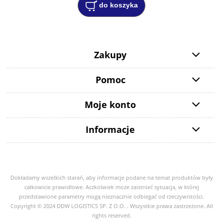
do koszyka
Zakupy
Pomoc
Moje konto
Informacje
Dokładamy wszelkich starań, aby informacje podane na temat produktów były
całkowicie prawidłowe. Aczkolwiek może zaistnieć sytuacja, w której
przedstawione parametry mogą nieznacznie odbiegać od rzeczywistości.
Copyright © 2024 DDW LOGISTICS SP. Z O.O. . Wszystkie prawa zastrzeżone. All
rights reserved.