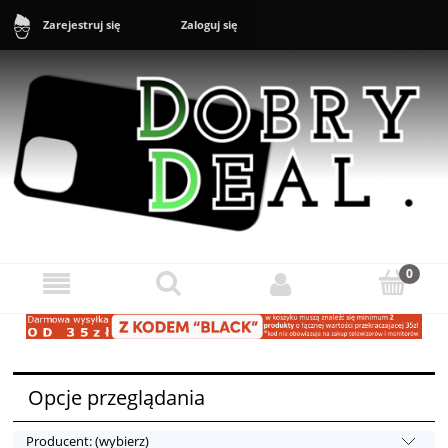
Zaloguj się
Zarejestruj się
Sklep: +48 888 43 16 16 (10-20) Zgłoszenia reklamacyjne i zwroty:
+48 888 43 17 17 (11-17)
Opcje przeglądania
Producent: (wybierz)