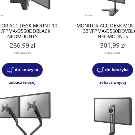
OR ACC DESK MOUNT 10-
MONITOR ACC DESK MOU
"/FPMA-D550DDBLACK
32"/FPMA-D550DDVBL
NEOMOUNTS
NEOMOUNTS
286,99 zł
301,99 zł
(netto:
233,33 zł
)
(netto:
245,52 zł
)
do koszyka
do koszyka
zobacz więcej
zobacz więcej