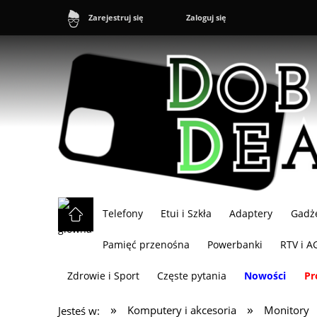
Zaloguj się
Zarejestruj się
Telefony
Etui i Szkła
Adaptery
Gadż
Pamięć przenośna
Powerbanki
RTV i A
Zdrowie i Sport
Częste pytania
Nowości
Pr
»
»
Komputery i akcesoria
Monitory
Jesteś w: