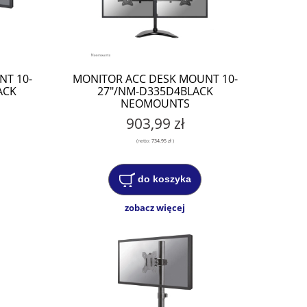
NT 10-
MONITOR ACC DESK MOUNT 10-
ACK
27"/NM-D335D4BLACK
NEOMOUNTS
903,99 zł
(netto:
734,95 zł
)
do koszyka
zobacz więcej