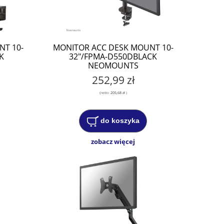
NT 10-
MONITOR ACC DESK MOUNT 10-
K
32"/FPMA-D550DBLACK
NEOMOUNTS
252,99 zł
(netto:
205,68 zł
)
do koszyka
zobacz więcej