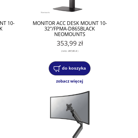
NT 10-
MONITOR ACC DESK MOUNT 10-
K
32"/FPMA-D865BLACK
NEOMOUNTS
353,99 zł
(netto:
287,80 zł
)
do koszyka
zobacz więcej