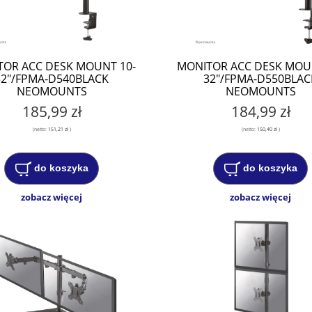
OR ACC DESK MOUNT 10-
MONITOR ACC DESK MOU
32"/FPMA-D540BLACK
32"/FPMA-D550BLAC
NEOMOUNTS
NEOMOUNTS
185,99 zł
184,99 zł
(netto:
151,21 zł
)
(netto:
150,40 zł
)
do koszyka
do koszyka
zobacz więcej
zobacz więcej