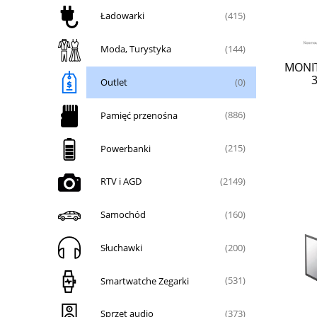
Ładowarki
(415)
Moda, Turystyka
(144)
MONIT
Outlet
(0)
Pamięć przenośna
(886)
Powerbanki
(215)
RTV i AGD
(2149)
Samochód
(160)
Słuchawki
(200)
Smartwatche Zegarki
(531)
Sprzęt audio
(373)