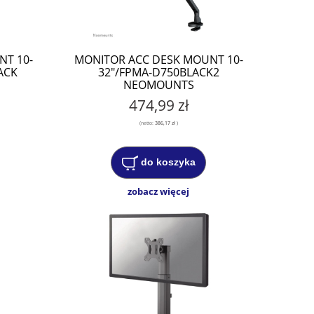
NT 10-
MONITOR ACC DESK MOUNT 10-
ACK
32"/FPMA-D750BLACK2
NEOMOUNTS
474,99 zł
(netto:
386,17 zł
)
do koszyka
zobacz więcej