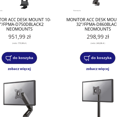
OR ACC DESK MOUNT 10-
MONITOR ACC DESK MOU
"/FPMA-D750DBLACK2
32"/FPMA-D860BLAC
NEOMOUNTS
NEOMOUNTS
951,99 zł
298,99 zł
(netto:
773,98 zł
)
(netto:
243,08 zł
)
do koszyka
do koszyka
zobacz więcej
zobacz więcej