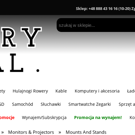
Sklep: +48 888 43 16 16 (10-20) 
ety
Hulajnogi Rowery
Kable
Komputery i akcesoria
Ład
GD
Samochód
Słuchawki
Smartwatche Zegarki
Sprzęt 
omocje
Wynajem/Subskrypcja
Promocja na wynajem!
Ko
»
»
Monitors & Projectors
Mounts And Stands