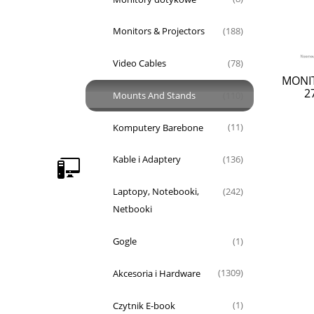
Monitors & Projectors
(188)
Video Cables
(78)
MONIT
2
Mounts And Stands
(110)
Komputery Barebone
(11)
Kable i Adaptery
(136)
Laptopy, Notebooki,
(242)
Netbooki
Gogle
(1)
Akcesoria i Hardware
(1309)
Czytnik E-book
(1)