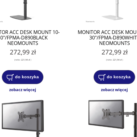
OR ACC DESK MOUNT 10-
MONITOR ACC DESK MOU
30"/FPMA-D890BLACK
30"/FPMA-D890WHIT
NEOMOUNTS
NEOMOUNTS
272,99 zł
272,99 zł
(netto:
221,94 zł
)
(netto:
221,94 zł
)
do koszyka
do koszyka
zobacz więcej
zobacz więcej