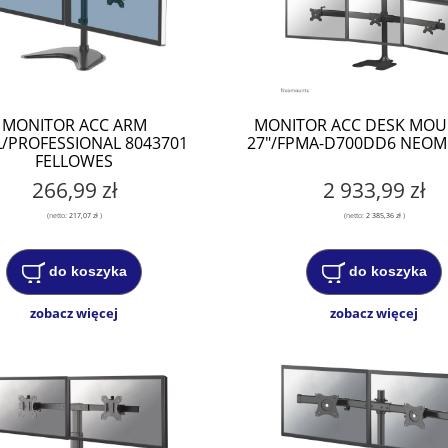
MONITOR ACC ARM
MONITOR ACC DESK MOU
/PROFESSIONAL 8043701
27"/FPMA-D700DD6 NEO
FELLOWES
266,99 zł
2 933,99 zł
(netto:
217,07 zł
)
(netto:
2 385,36 zł
)
do koszyka
do koszyka
zobacz więcej
zobacz więcej