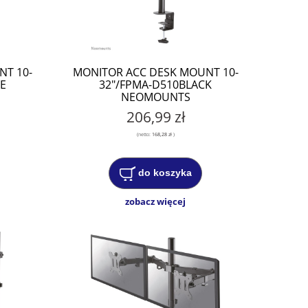
NT 10-
MONITOR ACC DESK MOUNT 10-
E
32"/FPMA-D510BLACK
NEOMOUNTS
206,99 zł
(netto:
168,28 zł
)
do koszyka
zobacz więcej