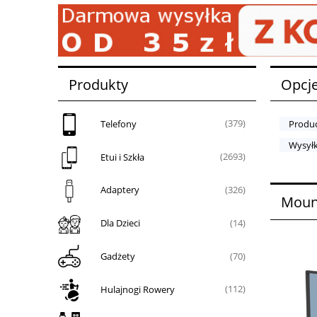
Produkty
Opcje
Telefony
(379)
Produc
Wysyłk
Etui i Szkła
(2693)
Adaptery
(326)
Moun
Dla Dzieci
(14)
Gadżety
(70)
Hulajnogi Rowery
(112)