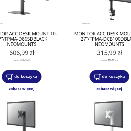
OR ACC DESK MOUNT 10-
MONITOR ACC DESK MOU
7"/FPMA-D865DBLACK
27"/FPMA-DCB100DBL
NEOMOUNTS
NEOMOUNTS
606,99 zł
315,99 zł
(netto:
493,49 zł
)
(netto:
256,90 zł
)
do koszyka
do koszyka
zobacz więcej
zobacz więcej