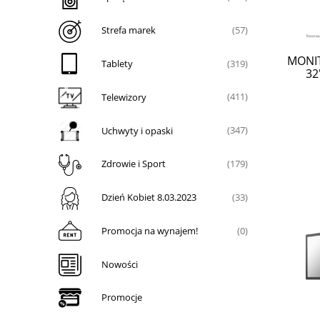
Strefa marek
(57)
MONIT
Tablety
(319)
32
Telewizory
(411)
Uchwyty i opaski
(347)
Zdrowie i Sport
(179)
Dzień Kobiet 8.03.2023
(33)
Promocja na wynajem!
(0)
Nowości
Promocje