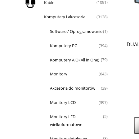
Kable
(1091)
Komputery i akcesoria
(3128)
Software / Oprogramowanie
(1)
DUAL
Komputery PC
(394)
Komputery AiO (All in One)
(79)
Monitory
(643)
Akcesoria do monitorów
(39)
Monitory LCD
(397)
Monitory LFD
(5)
wielkoformatowe
Monitory dotykowe
(8)