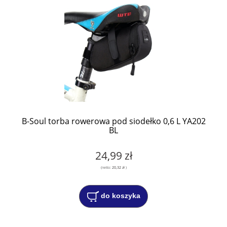
B-Soul torba rowerowa pod siodełko 0,6 L YA202
BL
24,99 zł
(netto:
20,32 zł
)
do koszyka