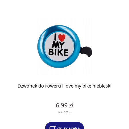
Dzwonek do roweru I love my bike niebieski
6,99 zł
(netto:
5,68 zł
)
do koszyka