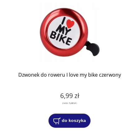
Dzwonek do roweru I love my bike czerwony
6,99 zł
(netto:
5,68 zł
)
do koszyka