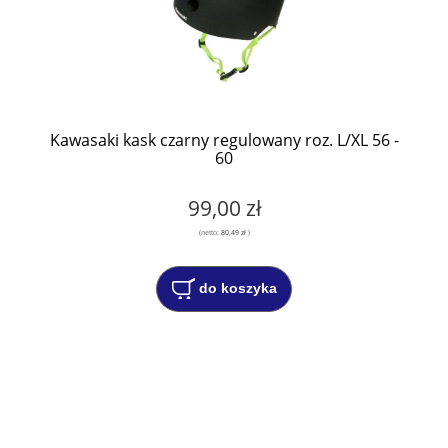
Kawasaki kask czarny regulowany roz. L/XL 56 -
60
99,00 zł
(netto:
80,49 zł
)
do koszyka