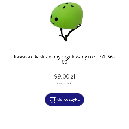
Kawasaki kask zielony regulowany roz. L/XL 56 -
60
99,00 zł
(netto:
80,49 zł
)
do koszyka