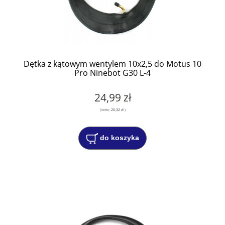
Dętka z kątowym wentylem 10x2,5 do Motus 10
Pro Ninebot G30 L-4
24,99 zł
(netto:
20,32 zł
)
do koszyka