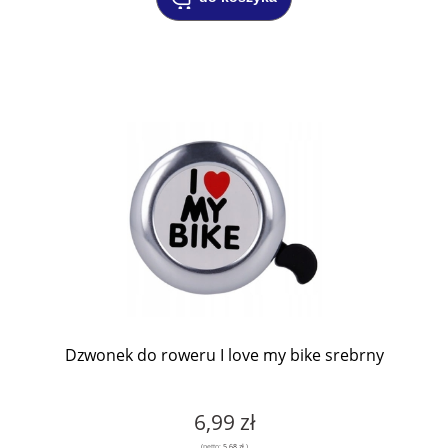
Dzwonek do roweru I love my bike srebrny
6,99 zł
(netto:
5,68 zł
)