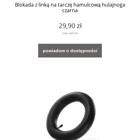
Blokada z linką na tarczę hamulcową hulajnoga
czarna
29,90 zł
(netto:
24,31 zł
)
powiadom o dostępności