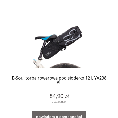
B-Soul torba rowerowa pod siodełko 12 L YA238
BL
84,90 zł
(netto:
69,02 zł
)
powiadom o dostępności