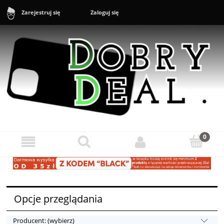
Zaloguj się
Zarejestruj się
Sklep: +48 888 43 16 16 (10-20) Zgłoszenia reklamacyjne i zwroty:
+48 888 43 17 17 (11-17)
Opcje przeglądania
Producent: (wybierz)