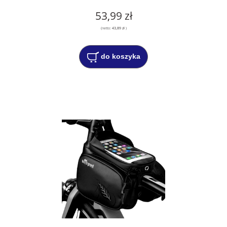
53,99 zł
(netto:
43,89 zł
)
do koszyka