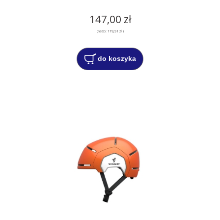
147,00 zł
(netto:
119,51 zł
)
do koszyka