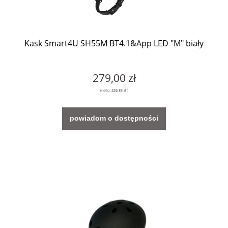
Kask Smart4U SH55M BT4.1&App LED "M" biały
279,00 zł
(netto:
226,83 zł
)
powiadom o dostępności