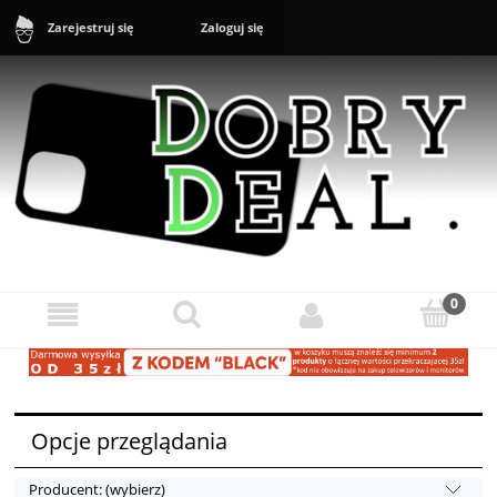
Zaloguj się
Zarejestruj się
Sklep: +48 888 43 16 16 (10-20) Zgłoszenia reklamacyjne i zwroty:
+48 888 43 17 17 (11-17)
Opcje przeglądania
Producent: (wybierz)