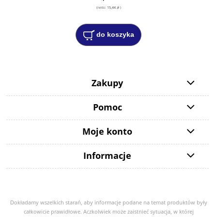
(netto:
15,44 zł
)
do koszyka
Zakupy
Pomoc
Moje konto
Informacje
Dokładamy wszelkich starań, aby informacje podane na temat produktów były
całkowicie prawidłowe. Aczkolwiek może zaistnieć sytuacja, w której