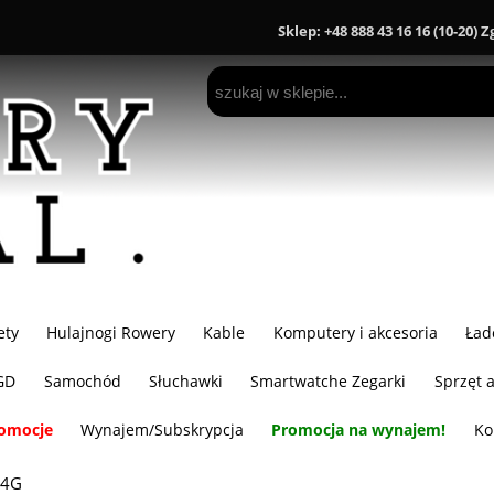
Sklep: +48 888 43 16 16 (10-20) 
ety
Hulajnogi Rowery
Kable
Komputery i akcesoria
Ład
GD
Samochód
Słuchawki
Smartwatche Zegarki
Sprzęt 
omocje
Wynajem/Subskrypcja
Promocja na wynajem!
Ko
 4G