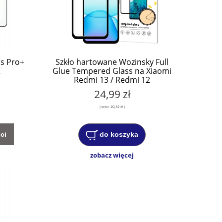
ss Pro+
Szkło hartowane Wozinsky Full
2
Glue Tempered Glass na Xiaomi
Redmi 13 / Redmi 12
24,99 zł
(netto:
20,32 zł
)
ci
do koszyka
zobacz więcej