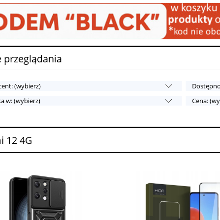
 przeglądania
ent: (wybierz)
Dostępnoś
a w: (wybierz)
Cena: (wy
i 12 4G