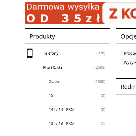
Produkty
Opcje
Telefony
(378)
Produc
Wysyłk
Etui i Szkła
(2693)
Xiaomi
(1880)
Redm
15
(2)
14T / 14T PRO
(0)
13T / 13T PRO
(5)