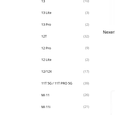
13
(10)
13 Lite
(3)
13 Pro
(2)
Nexer
12T
(32)
12 Pro
(9)
12 Lite
(2)
12/12X
(17)
11T 5G / 11T PRO 5G
(39)
Mi 11
(26)
Mi 11i
(21)