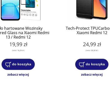
ło hartowane Wozinsky
Tech-Protect TPUCarbo
ed Glass na Xiaomi Redmi
Xiaomi Redmi 12
13 / Redmi 12
19,99 zł
24,99 zł
(netto:
16,25 zł
)
(netto:
20,32 zł
)
do koszyka
do koszyka
zobacz więcej
zobacz więcej