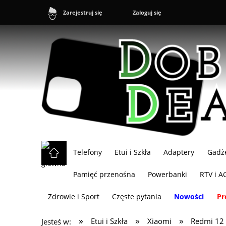
Zaloguj się
Zarejestruj się
Telefony
Etui i Szkła
Adaptery
Gadż
Pamięć przenośna
Powerbanki
RTV i A
Zdrowie i Sport
Częste pytania
Nowości
Pr
»
»
»
Etui i Szkła
Xiaomi
Redmi 12
Jesteś w: