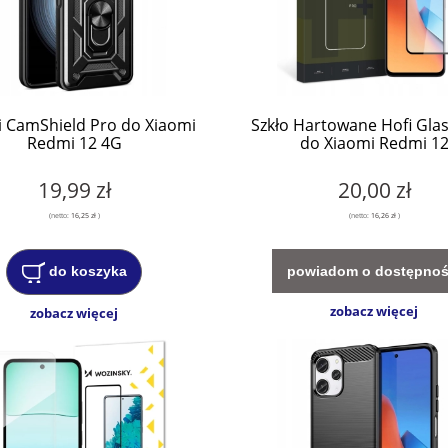
i CamShield Pro do Xiaomi
Szkło Hartowane Hofi Gla
Redmi 12 4G
do Xiaomi Redmi 1
19,99 zł
20,00 zł
(netto:
16,25 zł
)
(netto:
16,26 zł
)
powiadom o dostępnoś
do koszyka
zobacz więcej
zobacz więcej