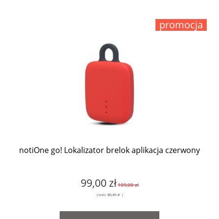
promocja
notiOne go! Lokalizator brelok aplikacja czerwony
99,00 zł
109,00 zł
(netto:
80,49 zł
)