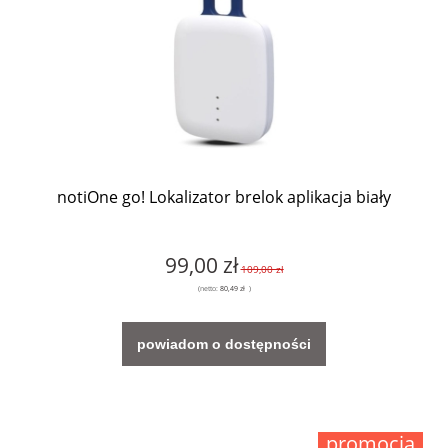
notiOne go! Lokalizator brelok aplikacja biały
99,00 zł
109,00 zł
(netto:
80,49 zł
)
powiadom o dostępności
promocja