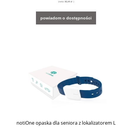
(netto:
80,49 zł
)
powiadom o dostępności
notiOne opaska dla seniora z lokalizatorem L