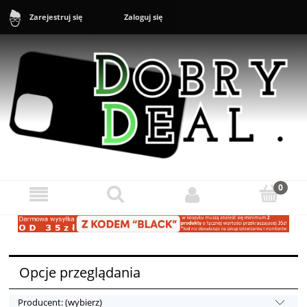
Zaloguj się
Zarejestruj się
Sklep: +48 888 43 16 16 (10-20) Zgłoszenia reklamacyjne i zwroty:
+48 888 43 17 17 (11-17)
Opcje przeglądania
Producent: (wybierz)