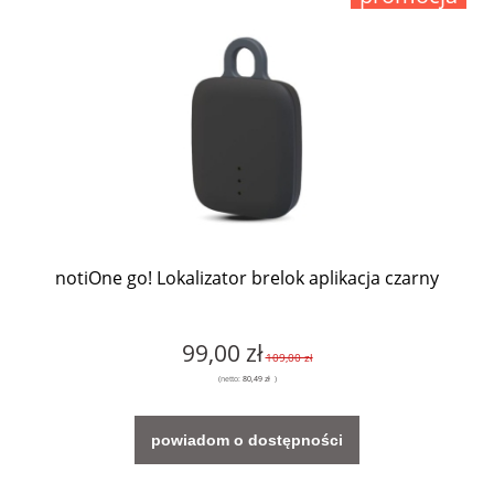
notiOne go! Lokalizator brelok aplikacja czarny
99,00 zł
109,00 zł
(netto:
80,49 zł
)
powiadom o dostępności