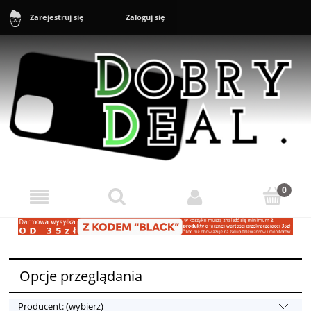
Zaloguj się
Zarejestruj się
Sklep: +48 888 43 16 16 (10-20) Zgłoszenia reklamacyjne i zwroty:
+48 888 43 17 17 (11-17)
Opcje przeglądania
Producent: (wybierz)