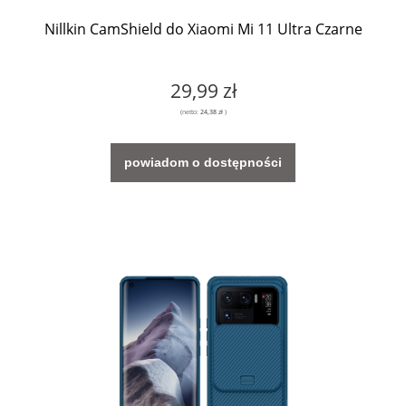
Nillkin CamShield do Xiaomi Mi 11 Ultra Czarne
29,99 zł
(netto:
24,38 zł
)
powiadom o dostępności