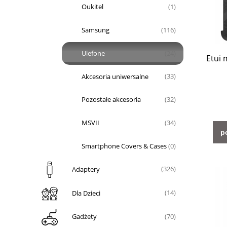
Oukitel
(1)
Samsung
(116)
Ulefone
(24)
Etui 
Akcesoria uniwersalne
(33)
Pozostałe akcesoria
(32)
MSVII
(34)
p
Smartphone Covers & Cases
(0)
Adaptery
(326)
Dla Dzieci
(14)
Gadżety
(70)