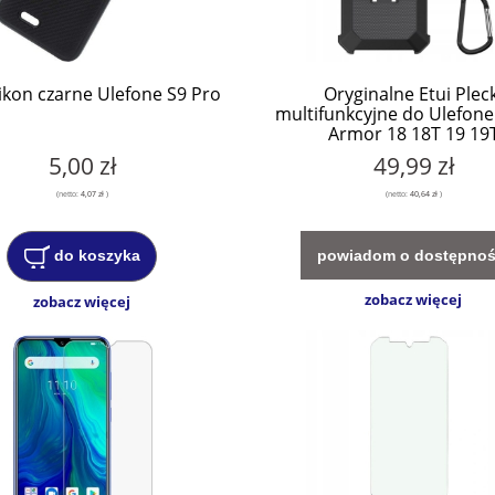
ilikon czarne Ulefone S9 Pro
Oryginalne Etui Pleck
multifunkcyjne do Ulefon
Armor 18 18T 19 19
5,00 zł
49,99 zł
(netto:
4,07 zł
)
(netto:
40,64 zł
)
powiadom o dostępnoś
do koszyka
zobacz więcej
zobacz więcej