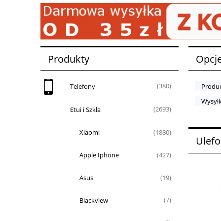
Produkty
Opcje
Telefony
(380)
Produc
Wysyłk
Etui i Szkła
(2693)
Xiaomi
(1880)
Ulef
Apple Iphone
(427)
Asus
(19)
Blackview
(7)