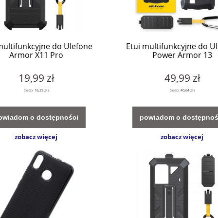
multifunkcyjne do Ulefone
Etui multifunkcyjne do U
Armor X11 Pro
Power Armor 13
19,99 zł
49,99 zł
(netto:
16,25 zł
)
(netto:
40,64 zł
)
owiadom o dostępności
powiadom o dostępnoś
zobacz więcej
zobacz więcej