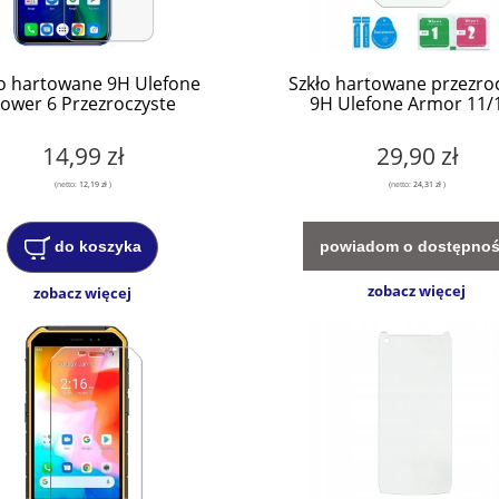
ło hartowane 9H Ulefone
Szkło hartowane przezro
ower 6 Przezroczyste
9H Ulefone Armor 11/
14,99 zł
29,90 zł
(netto:
12,19 zł
)
(netto:
24,31 zł
)
powiadom o dostępnoś
do koszyka
zobacz więcej
zobacz więcej