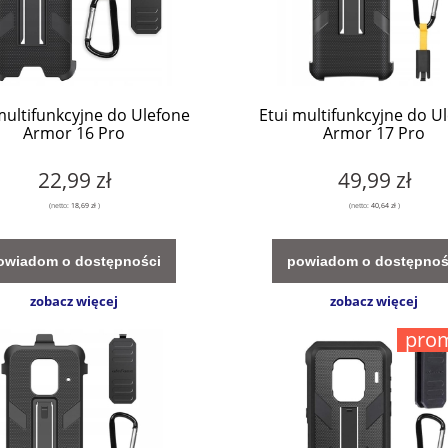
multifunkcyjne do Ulefone
Etui multifunkcyjne do U
Armor 16 Pro
Armor 17 Pro
22,99 zł
49,99 zł
(netto:
18,69 zł
)
(netto:
40,64 zł
)
owiadom o dostępności
powiadom o dostępnoś
zobacz więcej
zobacz więcej
pro