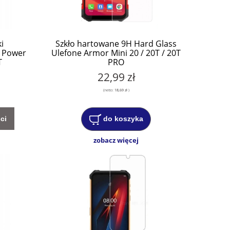
i
Szkło hartowane 9H Hard Glass
e Power
Ulefone Armor Mini 20 / 20T / 20T
T
PRO
22,99 zł
(netto:
18,69 zł
)
ci
do koszyka
zobacz więcej