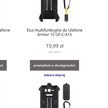
lefone
Etui multifunkcyjne do Ulefone
Armor 15 UF-C-A15
19,99 zł
(netto:
16,25 zł
)
ci
powiadom o dostępności
zobacz więcej