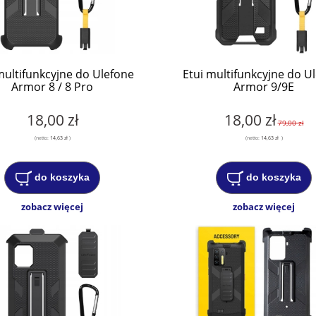
multifunkcyjne do Ulefone
Etui multifunkcyjne do U
Armor 8 / 8 Pro
Armor 9/9E
18,00 zł
18,00 zł
79,00 zł
(netto:
14,63 zł
)
(netto:
14,63 zł
)
do koszyka
do koszyka
zobacz więcej
zobacz więcej