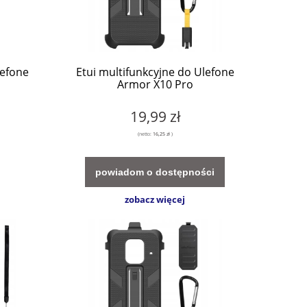
lefone
Etui multifunkcyjne do Ulefone
Armor X10 Pro
19,99 zł
(netto:
16,25 zł
)
powiadom o dostępności
zobacz więcej