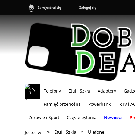
Zaloguj się
Zarejestruj się
Telefony
Etui i Szkła
Adaptery
Gadż
Pamięć przenośna
Powerbanki
RTV i A
Zdrowie i Sport
Częste pytania
Nowości
Pr
»
»
Etui i Szkła
Ulefone
Jesteś w: