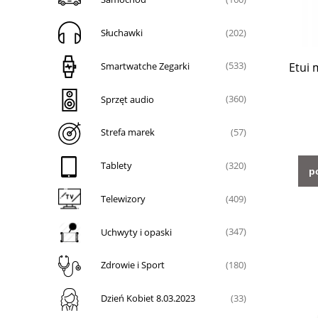
Słuchawki
(202)
Smartwatche Zegarki
Etui 
(533)
Sprzęt audio
(360)
Strefa marek
(57)
Tablety
(320)
p
Telewizory
(409)
Uchwyty i opaski
(347)
Zdrowie i Sport
(180)
Dzień Kobiet 8.03.2023
(33)