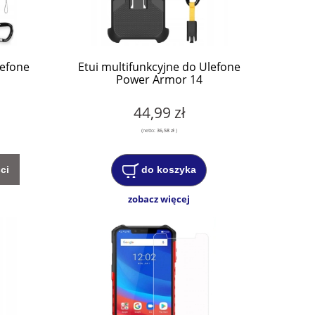
lefone
Etui multifunkcyjne do Ulefone
Power Armor 14
44,99 zł
(netto:
36,58 zł
)
ci
do koszyka
zobacz więcej