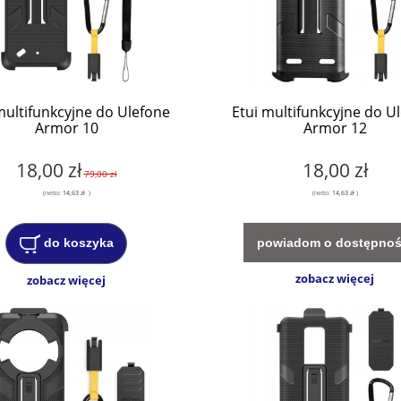
multifunkcyjne do Ulefone
Etui multifunkcyjne do U
Armor 10
Armor 12
18,00 zł
18,00 zł
79,00 zł
(netto:
14,63 zł
)
(netto:
14,63 zł
)
powiadom o dostępnoś
do koszyka
zobacz więcej
zobacz więcej