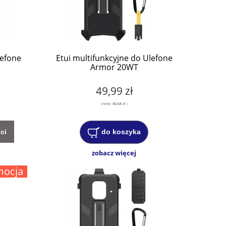
lefone
Etui multifunkcyjne do Ulefone
Armor 20WT
49,99 zł
(netto:
40,64 zł
)
ci
do koszyka
zobacz więcej
mocja