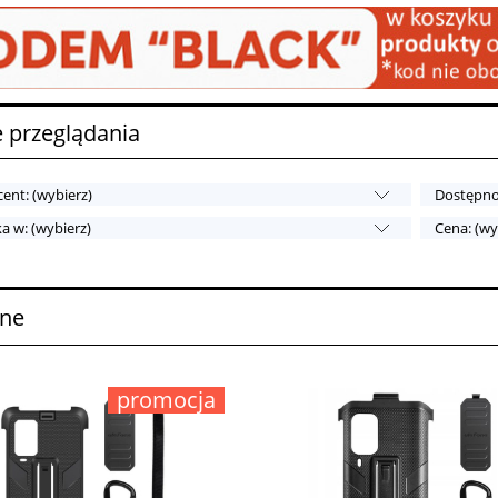
 przeglądania
ent: (wybierz)
Dostępnoś
a w: (wybierz)
Cena: (wy
one
promocja