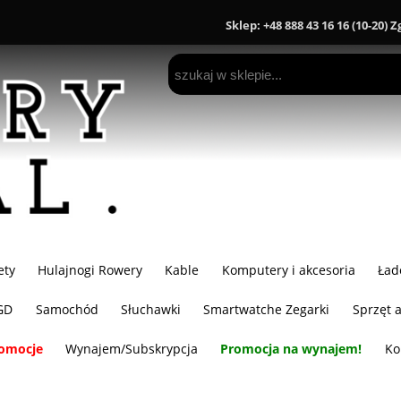
Sklep: +48 888 43 16 16 (10-20) 
ety
Hulajnogi Rowery
Kable
Komputery i akcesoria
Ład
GD
Samochód
Słuchawki
Smartwatche Zegarki
Sprzęt 
omocje
Wynajem/Subskrypcja
Promocja na wynajem!
Ko