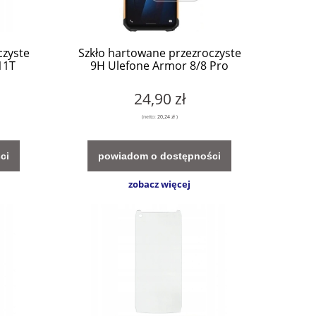
czyste
Szkło hartowane przezroczyste
11T
9H Ulefone Armor 8/8 Pro
24,90 zł
(netto:
20,24 zł
)
ci
powiadom o dostępności
zobacz więcej