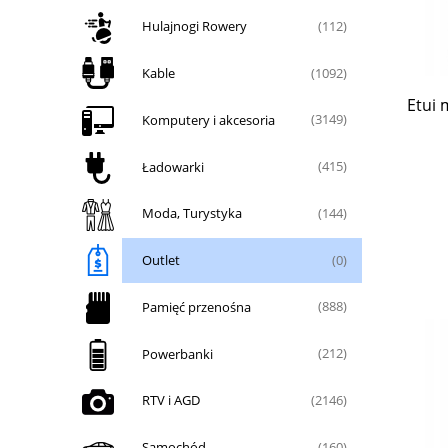
Hulajnogi Rowery
(112)
Kable
(1092)
Etui 
Komputery i akcesoria
(3149)
Ładowarki
(415)
Moda, Turystyka
(144)
Outlet
(0)
Pamięć przenośna
(888)
Powerbanki
(212)
RTV i AGD
(2146)
Samochód
(160)