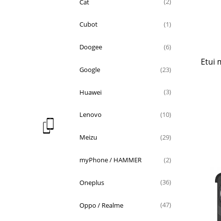
Cat
(2)
Cubot
(1)
Doogee
(6)
Etui 
Google
(23)
Huawei
(3)
Lenovo
(10)
Meizu
(29)
myPhone / HAMMER
(2)
Oneplus
(36)
Oppo / Realme
(47)