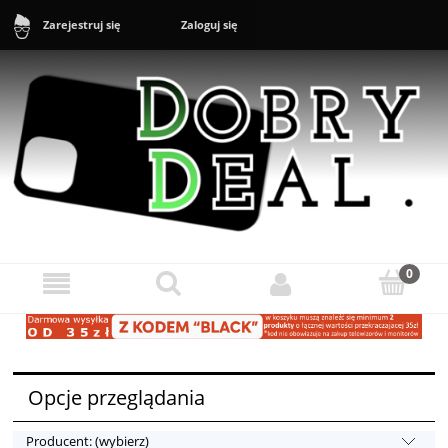
Zaloguj się
Zarejestruj się
Sklep: +48 888 43 16 16 (10-20) Zgłoszenia reklamacyjne i zwroty:
+48 888 43 17 17 (11-17)
Opcje przeglądania
Producent: (wybierz)