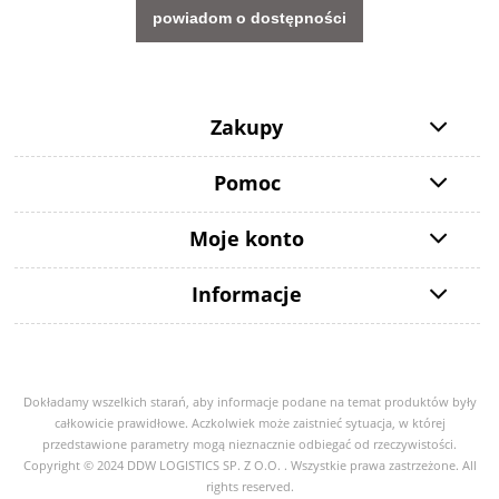
powiadom o dostępności
Zakupy
Pomoc
Moje konto
Informacje
Dokładamy wszelkich starań, aby informacje podane na temat produktów były
całkowicie prawidłowe. Aczkolwiek może zaistnieć sytuacja, w której
przedstawione parametry mogą nieznacznie odbiegać od rzeczywistości.
Copyright © 2024 DDW LOGISTICS SP. Z O.O. . Wszystkie prawa zastrzeżone. All
rights reserved.