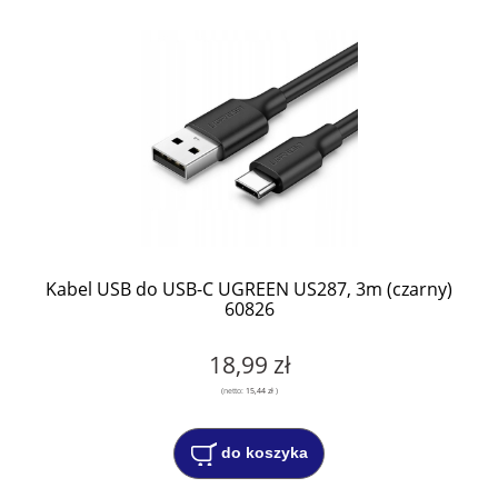
Kabel USB do USB-C UGREEN US287, 3m (czarny)
60826
18,99 zł
(netto:
15,44 zł
)
do koszyka